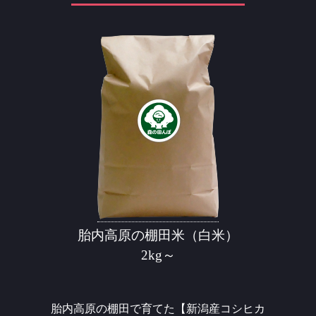
胎内高原の棚田米（白米）
2kg～
胎内高原の棚田で育てた【新潟産コシヒカ