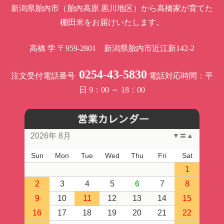
新潟県胎内市（胎内高原 黒川地区）から高橋家が育てた
棚田米をお届けいたします。
高橋 学
〒959-2801 新潟県胎内市近江新142-2
0254-43-5830
注文受付電話番号
電話対応時間：平
日 9：00 ～ 18：00
2026年 8月
▼
〓
▲
Sun
Mon
Tue
Wed
Thu
Fri
Sat
1
2
3
4
5
6
7
8
9
10
11
12
13
14
15
16
17
18
19
20
21
22