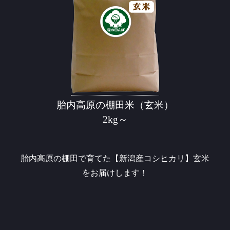
胎内高原の棚田米（玄米）
2kg～
胎内高原の棚田で育てた【新潟産コシヒカリ】玄米
をお届けします！