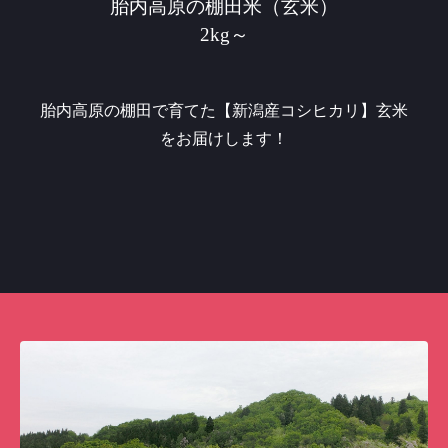
胎内高原の棚田米（玄米）
2kg～
胎内高原の棚田で育てた【新潟産コシヒカリ】玄米
をお届けします！