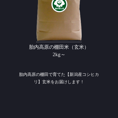
胎内高原の棚田米（玄米）
2kg～
胎内高原の棚田で育てた【新潟産コシヒカ
リ】玄米をお届けします！