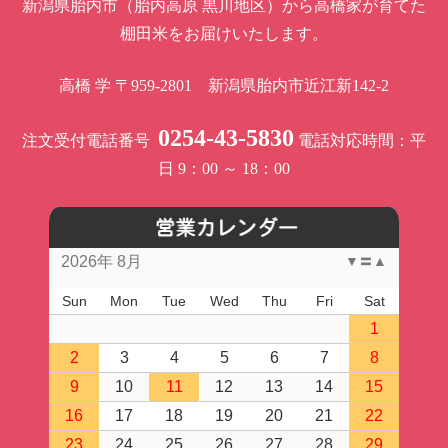
新潟県胎内市（胎内高原 黒川地区）から高橋家が育てた
棚田米をお届けいたします。
高橋 学
〒959-2801 新潟県胎内市近江新142-2
0254-43-5830
注文受付電話番号
電話対応時間：平
日 9：00 ～ 18：00
2026年 8月
▼
〓
▲
Sun
Mon
Tue
Wed
Thu
Fri
Sat
1
2
3
4
5
6
7
8
9
10
11
12
13
14
15
16
17
18
19
20
21
22
23
24
25
26
27
28
29