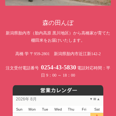
森の田んぼ
新潟県胎内市（胎内高原 黒川地区）から高橋家が育てた
棚田米をお届けいたします。
高橋 学
〒959-2801 新潟県胎内市近江新142-2
0254-43-5830
注文受付電話番号
電話対応時間：平
日 9：00 ～ 18：00
2026年 8月
▼
〓
▲
Sun
Mon
Tue
Wed
Thu
Fri
Sat